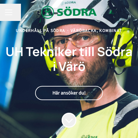
KARRIÄRMENY
Dela sidan
UNDERHÅLL PÅ SÖDRA
·
VÄRÖBACKA, KOMBINAT
UH Tekniker till Södra
i Värö
Här ansöker du!